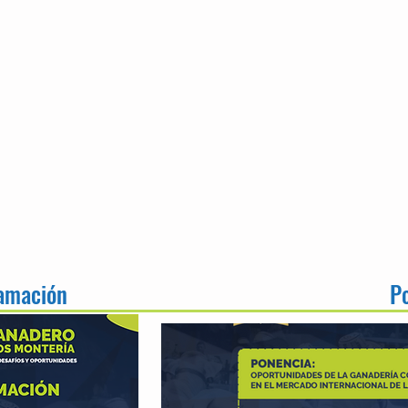
amación
P