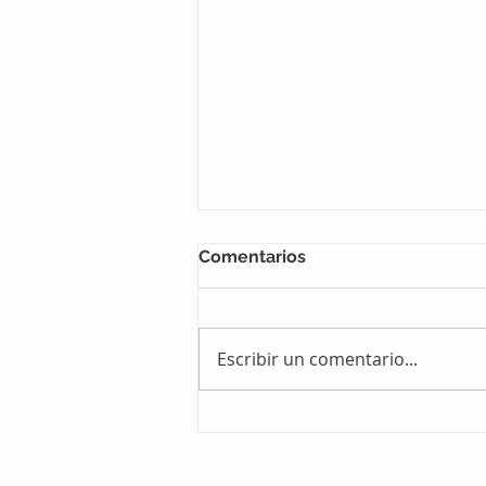
Comentarios
Escribir un comentario...
Expoterneros reprograma
su Décima Edición para
marzo de 2026