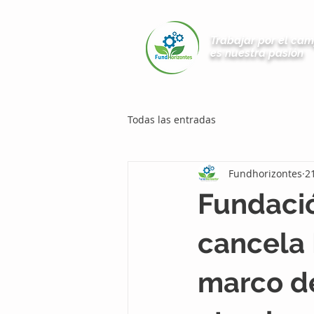
Trabajar por el ca
es nuestra pasión
Todas las entradas
Fundhorizontes
2
Fundació
cancela 
marco de